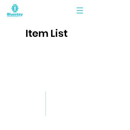
Item List
EMPRESA
SOPORTE
¿Quiénes somos?
+52 (998) 301 5055
Turismo Regenerativo
callcenter@bluesta
Conviértete en Afiliado​
y.com.mx
POLÍTICAS
Términos y Condiciones Generales